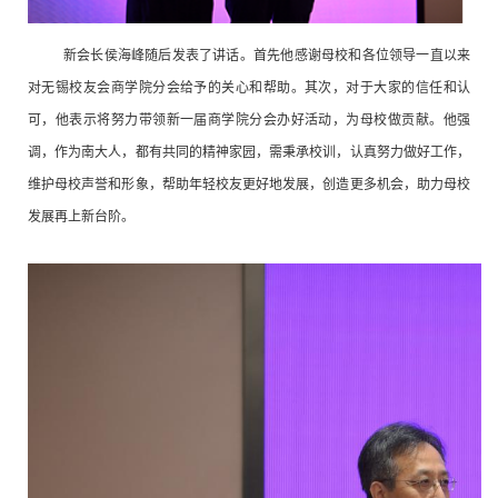
新会长
侯海峰
随后发表了讲话。首先他
感谢母校
和各位
领导
一直
以来
对无锡校友会商学院分会给予的关心和帮助
。
其次，对于
大
家
的信任和认
可，
他
表示将努力带领新一届商学院分会办好活动，为母校做贡献
。
他强
调，作为南大人，都有共同的精神家园，需秉承校训，认真努力做好工作，
维护母校声誉和形象，帮助年轻校友更好地发展，创造更多机会，助力母校
发展再上新台阶。